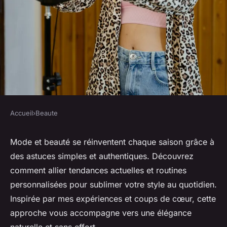
Accueil
›
Beaute
BEAUTE
Blog mode et beauté :
Mode et beauté se réinventent chaque saison grâce à
des astuces simples et authentiques. Découvrez
révélations pour un style
comment allier tendances actuelles et routines
irrésistible
personnalisées pour sublimer votre style au quotidien.
Inspirée par mes expériences et coups de cœur, cette
Éléna
•
19 septembre 2025
•
5 min de lecture
approche vous accompagne vers une élégance