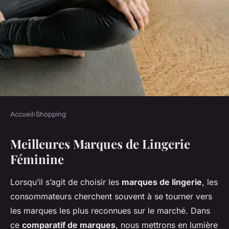
Accueil
›
Shopping
SHOPPING
Meilleures Marques de Lingerie
Choix et Comparaison des
Féminine
Meilleures Marques de
Lingerie Féminine : Un Guide
Lorsqu’il s’agit de choisir les
marques de lingerie
, les
Indispensable
consommateurs cherchent souvent à se tourner vers
les marques les plus reconnues sur le marché. Dans
Éléna
•
20 mars 2025
•
7 min de lecture
ce
comparatif de marques
, nous mettrons en lumière