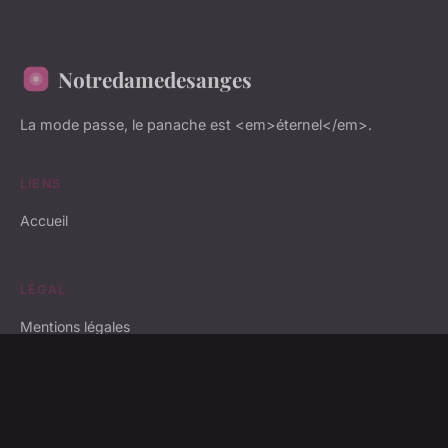
Notredamedesanges
La mode passe, le panache est <em>éternel</em>.
LIENS
Accueil
LÉGAL
Mentions légales
Contact