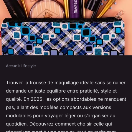
Accueil
›
Lifestyle
LIFESTYLE
Les meilleures trousses de
Trouver la trousse de maquillage idéale sans se ruiner
demande un juste équilibre entre praticité, style et
maquillage à petit prix en 2025
qualité. En 2025, les options abordables ne manquent
pas, allant des modèles compacts aux versions
Éléna
•
15 juin 2025
•
5 min de lecture
modulables pour voyager léger ou s’organiser au
quotidien. Découvrez comment choisir celle qui